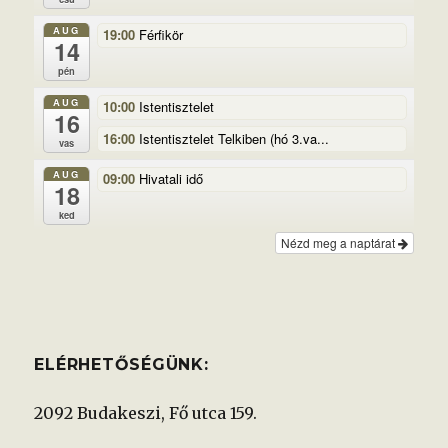
AUG
19:00
Férfikör
14
pén
AUG
10:00
Istentisztelet
16
16:00
Istentisztelet Telkiben (hó 3.va...
vas
AUG
09:00
Hivatali idő
18
ked
Nézd meg a naptárat
ELÉRHETŐSÉGÜNK:
2092 Budakeszi, Fő utca 159.