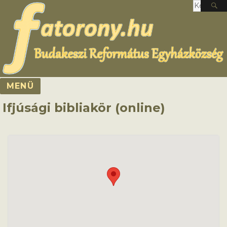
Keresés
a
követke
kifejezé
MENÜ
Ifjúsági bibliakör (online)