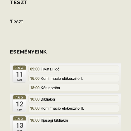
TESZT
Teszt
ESEMÉNYEINK
AUG
09:00
Hivatali idő
11
16:00
Konfirmáció előkészítő I.
ked
18:00
Kóruspróba
AUG
10:00
Bibliakör
12
16:00
Konfirmáció előkészítő II.
sze
AUG
18:00
Ifjúsági bibliakör
13
csü