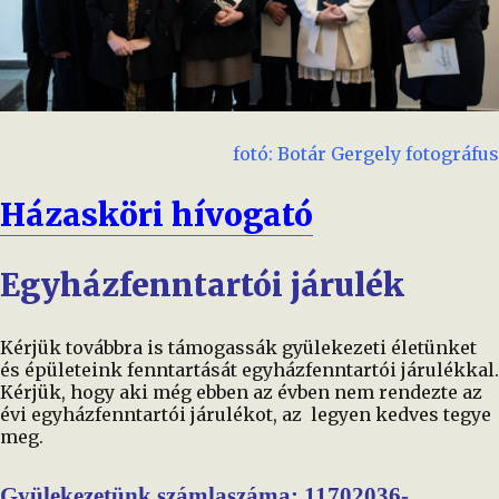
fotó: Botár Gergely fotográfus
Házasköri hívogató
Egyházfenntartói járulék
Kérjük továbbra is támogassák gyülekezeti életünket
és épületeink fenntartását egyházfenntartói járulékkal.
Kérjük, hogy aki még ebben az évben nem rendezte az
évi egyházfenntartói járulékot, az legyen kedves tegye
meg.
Gyülekezetünk számlaszáma: 11702036-