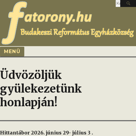
Keresés
a
követke
kifejezé
MENÜ
Üdvözöljük
gyülekezetünk
honlapján!
Hittantábor 2026. június 29- július 3 .