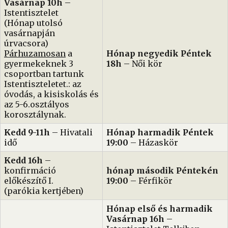
Vasárnap 10h
–
Istentisztelet
(Hónap utolsó
vasárnapján
úrvacsora)
Párhuzamosan
a
Hónap negyedik Péntek
gyermekeknek 3
18h
– Női kör
csoportban tartunk
Istentiszteletet.: az
óvodás, a kisiskolás és
az 5-6.osztályos
korosztálynak.
Kedd 9-11h
– Hivatali
Hónap harmadik Péntek
idő
19:00
– Házaskör
Kedd 16h
–
konfirmáció
hónap második Péntekén
előkészítő I.
19:00
– Férfikör
(parókia kertjében)
Hónap első és harmadik
Vasárnap 16h
–