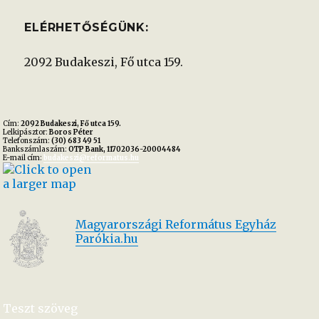
ELÉRHETŐSÉGÜNK:
2092 Budakeszi, Fő utca 159.
Cím:
2092 Budakeszi, Fő utca 159.
Lelkipásztor:
Boros Péter
Telefonszám:
(30) 683 49 51
Bankszámlaszám:
OTP Bank, 11702036-20004484
E-mail cím:
budakeszi@reformatus.hu
Magyarországi Református Egyház
Parókia.hu
Teszt szöveg