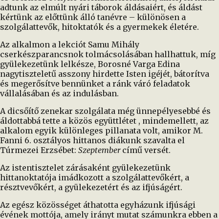
adtunk az elmúlt nyári táborok áldásaiért, és áldást
kértünk az előttünk álló tanévre – különösen a
szolgálattevők, hitoktatók és a gyermekek életére.
Az alkalmon a lekciót Samu Mihály
cserkészparancsnok tolmácsolásában hallhattuk, míg
gyülekezetünk lelkésze, Borosné Varga Edina
nagytiszteletű asszony hirdette Isten igéjét, bátorítva
és megerősítve bennünket a ránk váró feladatok
vállalásában és az indulásban.
A dicsőítő zenekar szolgálata még ünnepélyesebbé és
áldottabbá tette a közös együttlétet , mindemellett, az
alkalom egyik különleges pillanata volt, amikor M.
Fanni 6. osztályos hittanos diákunk szavalta el
Túrmezei Erzsébet:
Szeptember
című versét.
Az istentisztelet zárásaként gyülekezetünk
hittanoktatója imádkozott a szolgálattevőkért, a
résztvevőkért, a gyülekezetért és az ifjúságért.
Az egész közösséget áthatotta egyházunk ifjúsági
évének mottója, amely irányt mutat számunkra ebben a