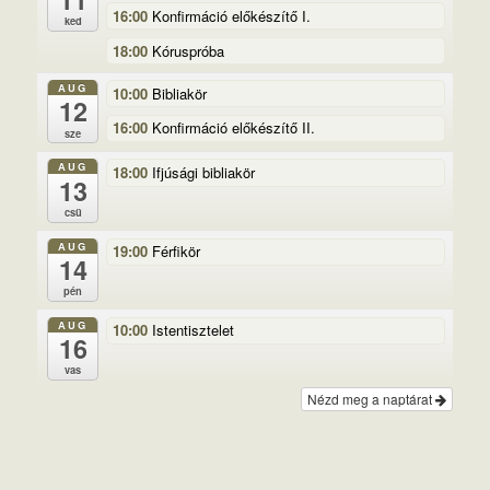
16:00
Konfirmáció előkészítő I.
ked
18:00
Kóruspróba
AUG
10:00
Bibliakör
12
16:00
Konfirmáció előkészítő II.
sze
AUG
18:00
Ifjúsági bibliakör
13
csü
AUG
19:00
Férfikör
14
pén
AUG
10:00
Istentisztelet
16
vas
Nézd meg a naptárat