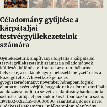
Céladomány gyűjtése a
kárpátaljai
testvérgyülekezeteink
számára
Gyülekezetünk alapítványa folytatja a kárpátaljai
testvérgyülekezeteink számára a céladományok
küldését, különös tekintettel az ottani háborús
helyzetre, a családok egyre nehezebb helyzetére és a
közelgő télre. A következő pénz- és
gyógyszeradományt november hónapban fogjuk
eljuttatni, ezért kérjük, hogy akinek az Isten iránti hála
adakozásra indítja a szívét, az alapítvány bankszámla-
számára küldje el pénzadományát (bankszámla szám:
11991102-02125525-00000000, számlatulajdonos neve:
Budakeszi Református Emléktemplom Alapítvány,