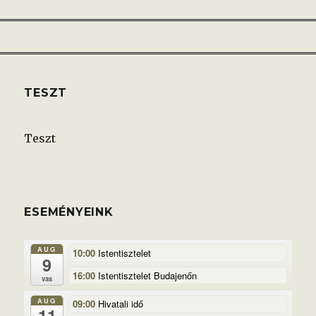
TESZT
Teszt
ESEMÉNYEINK
AUG
10:00
Istentisztelet
9
16:00
Istentisztelet Budajenőn
vas
AUG
09:00
Hivatali idő
11