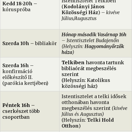
Istentisztelet Telkiben
Kedd 18-20h –
(
Kodolányi János
kóruspróba
Közösségi Ház
) –
kivéve
Július/Augusztus
Hónap második Vasárnap 16h
– Istentisztelet Budajenőn
Szerda 10h –
bibliakör
(Helyszín:
Hagyományőrzők
háza
)
Telkiben
havonta tartunk
Szerda 16h –
bibliaórát megbeszélés
konfirmáció
szerint
előkészítő II.
(Helyszín: Katolikus
(parókia kertjében)
közösségi ház)
Istentisztelet a telki idősek
otthonában havonta
Péntek 16h –
megbeszélés szerint
(kivéve
cserkészet több
Július és Augusztus)
csoportban
(Helyszín:
Telki Hold
Otthon
)