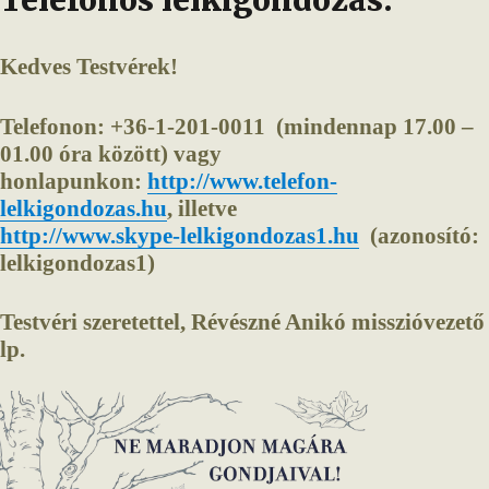
Kedves Testvérek!
Telefonon: +36-1-201-0011 (mindennap 17.00 –
01.00 óra között) vagy
honlapunkon:
http://www.telefon-
lelkigondozas.hu
, illetve
http://www.skype-lelkigondozas1.hu
(azonosító:
lelkigondozas1)
Testvéri szeretettel, Révészné Anikó misszióvezető
lp.