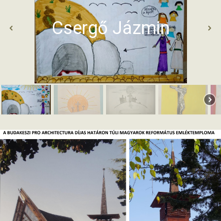
Csergő Jázmin