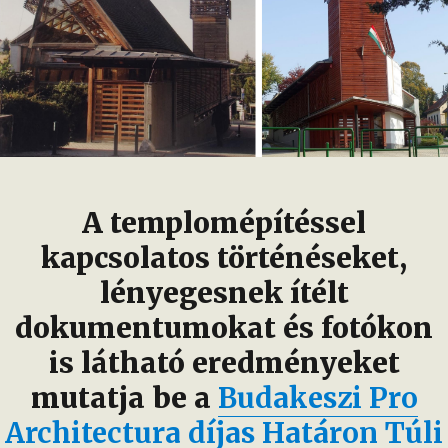
A templomépítéssel
kapcsolatos történéseket,
lényegesnek ítélt
dokumentumokat és fotókon
is látható eredményeket
mutatja be a
Budakeszi Pro
Architectura díjas Határon Túli