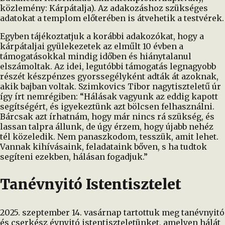
közlemény: Kárpátalja). Az adakozáshoz szükséges
adatokat a templom előterében is átvehetik a testvérek.
Egyben tájékoztatjuk a korábbi adakozókat, hogy a
kárpátaljai gyülekezetek az elműlt 10 évben a
támogatásokkal mindig időben és hiánytalanul
elszámoltak. Az idei, legutóbbi támogatás legnagyobb
részét készpénzes gyorssegélyként adták át azoknak,
akik bajban voltak. Szimkovics Tibor nagytiszteletű úr
így írt nemrégiben: “Hálásak vagyunk az eddig kapott
segítségért, és igyekeztünk azt bölcsen felhasználni.
Bárcsak azt írhatnám, hogy már nincs rá szükség, és
lassan talpra állunk, de úgy érzem, hogy újabb nehéz
tél közeledik. Nem panaszkodom, tesszük, amit lehet.
Vannak kihívásaink, feladataink bőven, s ha tudtok
segíteni ezekben, hálásan fogadjuk.”
Tanévnyitó Istentisztelet
2025. szeptember 14. vasárnap tartottuk meg tanévnyitó
és cserkész évnyitó istentiszteletünket, amelyen hálát